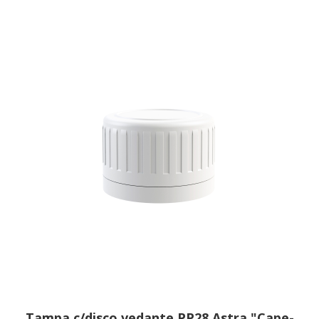
Tampa c/disco vedante PP28 Astra "Cape-