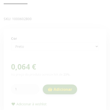
SKU:
1000602800
Cor
0,064 €
Ao preço do produto acresce IVA de
23%
.
Adicionar
Adicionar à wishlist