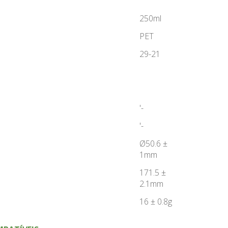
250ml
PET
29-21
'-
'-
Ø50.6 ±
1mm
171.5 ±
2.1mm
16 ± 0.8g