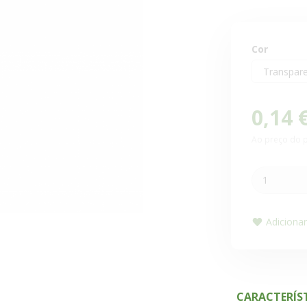
Cor
0,14 
Ao preço do p
Adicionar 
CARACTERÍS