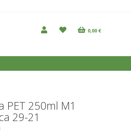
0,00 €
a PET 250ml M1
ica 29-21
0