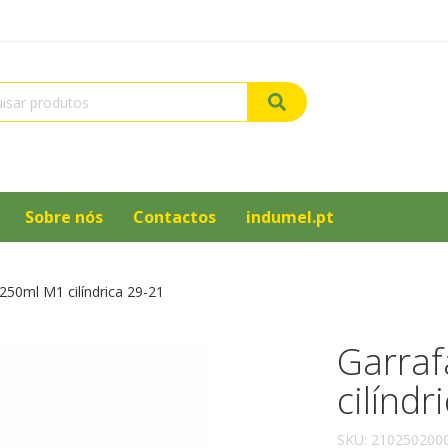
Sobre nós
Contactos
indumel.pt
250ml M1 cilíndrica 29-21
Garraf
cilíndr
SKU:
210250200