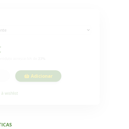
€
roduto acresce IVA de
23%
.
Adicionar
à wishlist
TICAS