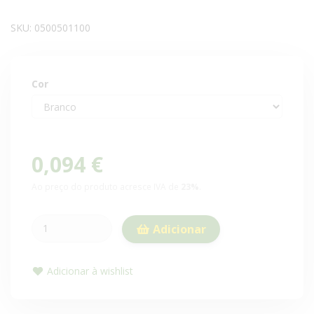
SKU:
0500501100
Cor
0,094 €
Ao preço do produto acresce IVA de
23%
.
Adicionar
Adicionar à wishlist