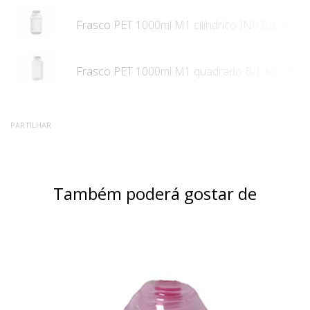
Frasco PET 1000ml M1 cilíndrico INV B/L 63 1E
Frasco PET 1000ml M1 quadrado B/L 63 1E
PARTILHAR
Também poderá gostar de