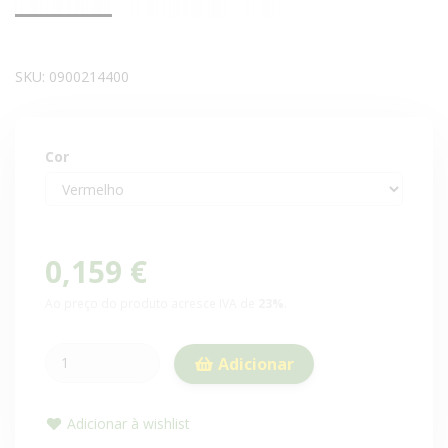
SKU:
0900214400
Cor
0,159 €
Ao preço do produto acresce IVA de
23%
.
Adicionar
Adicionar à wishlist