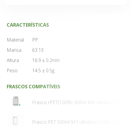
CARACTERÍSTICAS
Material
PP
Marisa
63 1E
Altura
16.9 ± 0.2mm
Peso
14.5 ± 0.5g
FRASCOS COMPATÍVEIS
Frasco rPET(100%) 300ml M4 cilíndrico B/L 63 
Frasco PET 500ml M3 cilíndrico c/ ribs INV B/L