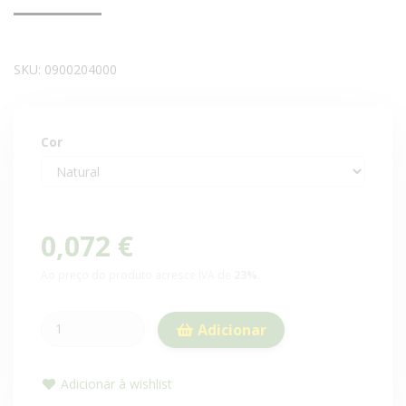
SKU:
0900204000
Cor
0,072 €
Ao preço do produto acresce IVA de
23%
.
Adicionar
Adicionar à wishlist