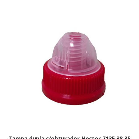
Tampa dupla c/obturador Hector 7135 38 3E