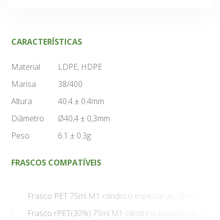
CARACTERÍSTICAS
Material
LDPE; HDPE
Marisa
38/400
Altura
40.4 ± 0.4mm
Diâmetro
Ø40,4 ± 0,3mm
Peso
6.1 ± 0.3g
FRASCOS COMPATÍVEIS
Frasco PET 75ml M1 cilíndrico especiarias 38/400
Frasco rPET(30%) 75ml M1 cilíndrico especiarias 38/4