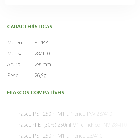
CARACTERÍSTICAS
Material
PE/PP
Marisa
28/410
Altura
295mm
Peso
26,9g
FRASCOS COMPATÍVEIS
Frasco PET 250ml M1 cilíndrico INV 28/410
Frasco rPET(30%) 250ml M1 cilíndrico INV 28/410
Frasco PET 250ml M1 cilíndrico 28/410