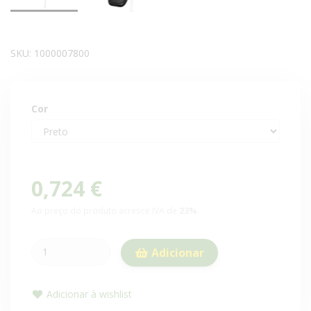
SKU:
1000007800
Cor
0,724 €
Ao preço do produto acresce IVA de
23%
.
Adicionar
Adicionar à wishlist