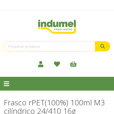
Toggle
navigation
Frasco rPET(100%) 100ml M3
cilíndrico 24/410 16g