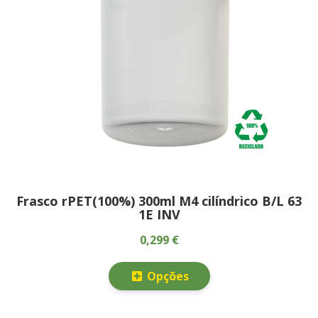
Frasco rPET(100%) 300ml M4 cilíndrico B/L 63
1E INV
0,299 €
Opções