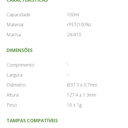
Capacidade
100ml
Material
rPET(100%)
Marisa
24/410
DIMENSÕES
Comprimento
'-
Largura
'-
Diâmetro
Ø37.3 ± 0.7mm
Altura
127.4 ± 1.3mm
Peso
16 ± 1g
TAMPAS COMPATÍVEIS