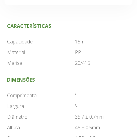
CARACTERÍSTICAS
Capacidade
15ml
Material
PP
Marisa
20/415
DIMENSÕES
Comprimento
'-
Largura
'-
Diâmetro
35.7 ± 0.7mm
Altura
45 ± 0.5mm