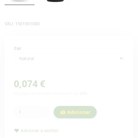
SKU:
1501501000
Cor
0,074 €
Ao preço do produto acresce IVA de
23%
.
Adicionar
Adicionar à wishlist