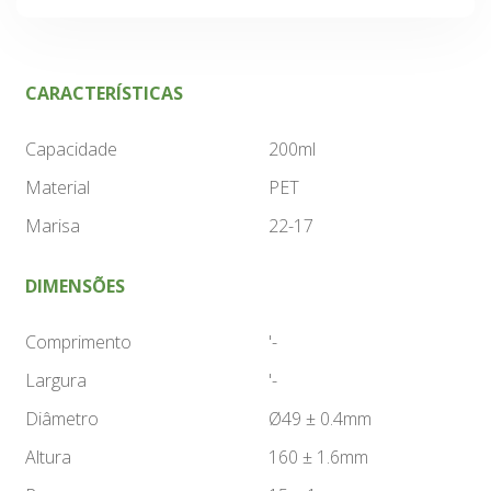
CARACTERÍSTICAS
Capacidade
200ml
Material
PET
Marisa
22-17
DIMENSÕES
Comprimento
'-
Largura
'-
Diâmetro
Ø49 ± 0.4mm
Altura
160 ± 1.6mm