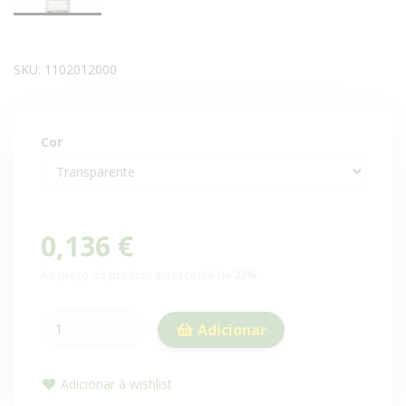
SKU:
1102012000
Cor
0,136 €
Ao preço do produto acresce IVA de
23%
.
Adicionar
Adicionar à wishlist