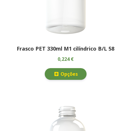
Frasco PET 330ml M1 cilíndrico B/L 58
0,224 €
Opções